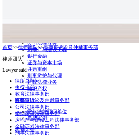
执业律师
事业发展部
业务领域
|
民事诉讼与仲裁
教育法律业务
公司法律业务
首页
>>
律师团队
>>
民商事诉讼及仲裁事务部
房地产与建设工程
银行金融
律师团队
证券与资本市场
并购重组
Lawyer said
刑事辩护与代理
律所总顾问
行政法律业务
执行主任
知识产权
教育法律事务部
雾都业绩
|
民商事诉讼及仲裁事务部
公司法律事务部
常年法律顾问单位
婚姻家事法律事务部
典型案例
房地产与建设工程法律事务部
金融证券法律事务部
雾都荣誉
|
刑事法律事务部