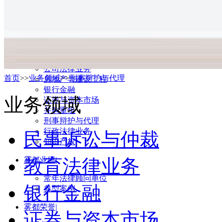
执业律师
事业发展部
业务领域
|
民事诉讼与仲裁
教育法律业务
公司法律业务
首页
>>
业务领域
>>
刑事辩护与代理
房地产与建设工程
银行金融
业务领域
证券与资本市场
并购重组
刑事辩护与代理
行政法律业务
民事诉讼与仲裁
知识产权
雾都业绩
教育法律业务
|
常年法律顾问单位
银行金融
典型案例
雾都荣誉
|
证券与资本市场